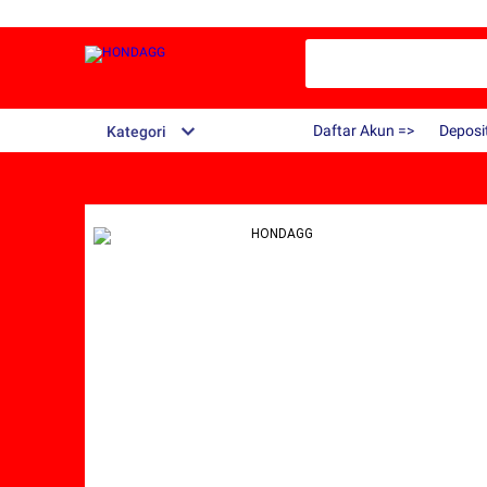
Daftar Akun =>
Deposi
Kategori