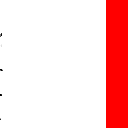
gi
si
ap
an
si