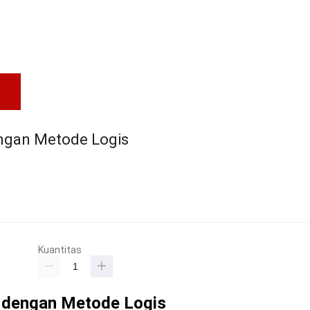
Dengan Metode Logis
Kuantitas
ne dengan Metode Logis