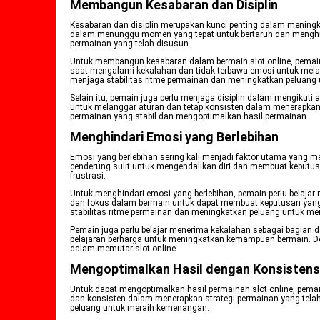
Membangun Kesabaran dan Disiplin
Kesabaran dan disiplin merupakan kunci penting dalam meningk
dalam menunggu momen yang tepat untuk bertaruh dan menghinda
permainan yang telah disusun.
Untuk membangun kesabaran dalam bermain slot online, pemain
saat mengalami kekalahan dan tidak terbawa emosi untuk mel
menjaga stabilitas ritme permainan dan meningkatkan peluang
Selain itu, pemain juga perlu menjaga disiplin dalam mengikuti
untuk melanggar aturan dan tetap konsisten dalam menerapkan
permainan yang stabil dan mengoptimalkan hasil permainan.
Menghindari Emosi yang Berlebihan
Emosi yang berlebihan sering kali menjadi faktor utama yang me
cenderung sulit untuk mengendalikan diri dan membuat keputus
frustrasi.
Untuk menghindari emosi yang berlebihan, pemain perlu belajar
dan fokus dalam bermain untuk dapat membuat keputusan yang 
stabilitas ritme permainan dan meningkatkan peluang untuk m
Pemain juga perlu belajar menerima kekalahan sebagai bagian 
pelajaran berharga untuk meningkatkan kemampuan bermain. De
dalam memutar slot online.
Mengoptimalkan Hasil dengan Konsistensi 
Untuk dapat mengoptimalkan hasil permainan slot online, pemain
dan konsisten dalam menerapkan strategi permainan yang telah
peluang untuk meraih kemenangan.