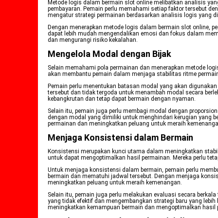
Metode logis dalam bermain slot online melibatkan analisis yan
pembayaran. Pemain perlu memahami setiap faktor tersebut deng
mengatur strategi permainan berdasarkan analisis logis yang d
Dengan menerapkan metode logis dalam bermain slot online, pem
dapat lebih mudah mengendalikan emosi dan fokus dalam memu
dan mengurangi risiko kekalahan.
Mengelola Modal dengan Bijak
Selain memahami pola permainan dan menerapkan metode logis,
akan membantu pemain dalam menjaga stabilitas ritme permai
Pemain perlu menentukan batasan modal yang akan digunakan 
tersebut dan tidak tergoda untuk menambah modal secara berle
kebangkrutan dan tetap dapat bermain dengan nyaman.
Selain itu, pemain juga perlu membagi modal dengan proporsion
dengan modal yang dimiliki untuk menghindari kerugian yang be
permainan dan meningkatkan peluang untuk meraih kemenanga
Menjaga Konsistensi dalam Bermain
Konsistensi merupakan kunci utama dalam meningkatkan stabili
untuk dapat mengoptimalkan hasil permainan. Mereka perlu tet
Untuk menjaga konsistensi dalam bermain, pemain perlu membua
bermain dan mematuhi jadwal tersebut. Dengan menjaga konsi
meningkatkan peluang untuk meraih kemenangan.
Selain itu, pemain juga perlu melakukan evaluasi secara berkal
yang tidak efektif dan mengembangkan strategi baru yang lebih
meningkatkan kemampuan bermain dan mengoptimalkan hasil 