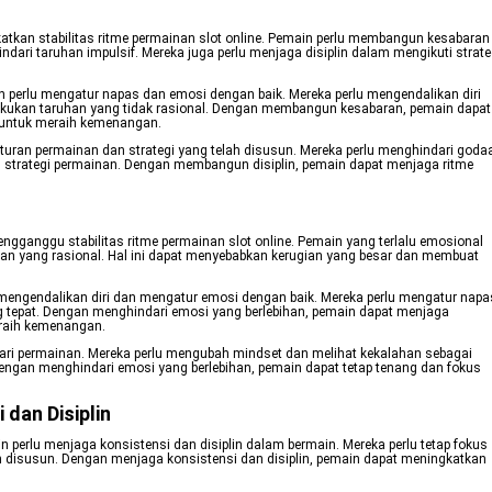
atkan stabilitas ritme permainan slot online. Pemain perlu membangun kesabaran
ri taruhan impulsif. Mereka juga perlu menjaga disiplin dalam mengikuti strate
 perlu mengatur napas dan emosi dengan baik. Mereka perlu mengendalikan diri
akukan taruhan yang tidak rasional. Dengan membangun kesabaran, pemain dapat
 untuk meraih kemenangan.
 aturan permainan dan strategi yang telah disusun. Mereka perlu menghindari goda
 strategi permainan. Dengan membangun disiplin, pemain dapat menjaga ritme
ngganggu stabilitas ritme permainan slot online. Pemain yang terlalu emosional
an yang rasional. Hal ini dapat menyebabkan kerugian yang besar dan membuat
 mengendalikan diri dan mengatur emosi dengan baik. Mereka perlu mengatur napa
tepat. Dengan menghindari emosi yang berlebihan, pemain dapat menjaga
eraih kemenangan.
dari permainan. Mereka perlu mengubah mindset dan melihat kekalahan sebagai
ngan menghindari emosi yang berlebihan, pemain dapat tetap tenang dan fokus
dan Disiplin
 perlu menjaga konsistensi dan disiplin dalam bermain. Mereka perlu tetap fokus
 disusun. Dengan menjaga konsistensi dan disiplin, pemain dapat meningkatkan