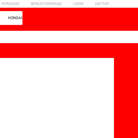
K HONDAGG
BONUS HONDAGG
LOGIN
DAFTAR
ONDAGG - Trik Stabilitas Ritme Slot Online Dengan Metode Logis