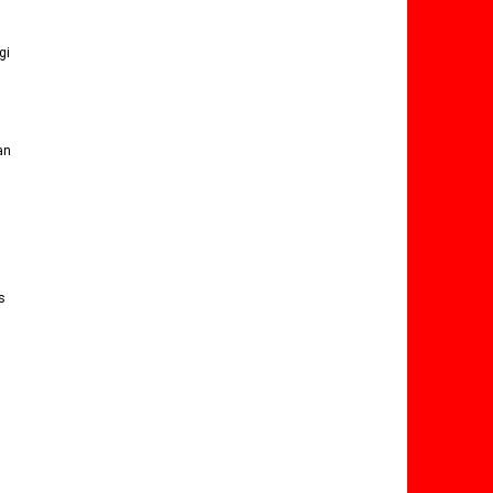
gi
an
s