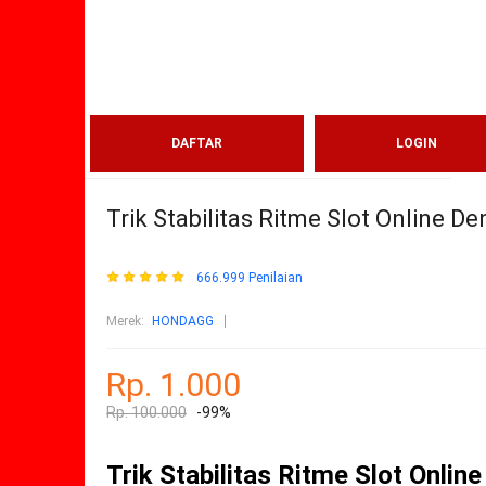
DAFTAR
LOGIN
Trik Stabilitas Ritme Slot Online 
666.999 Penilaian
Merek:
HONDAGG
Rp. 1.000
Rp. 100.000
-99%
Trik Stabilitas Ritme Slot Onli