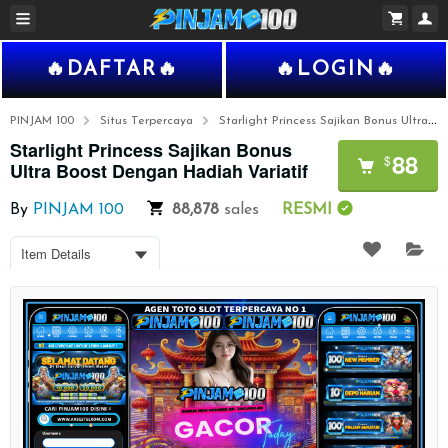
🔥DAFTAR🔥
🔥LOGIN🔥
PINJAM 100
Situs Terpercaya
Starlight Princess Sajikan Bonus Ultra Boost Dengan Hadiah Variatif
Starlight Princess Sajikan Bonus
88
$
Ultra Boost Dengan Hadiah Variatif
By
PINJAM 100
88,878
sales
RESMI
Item Details