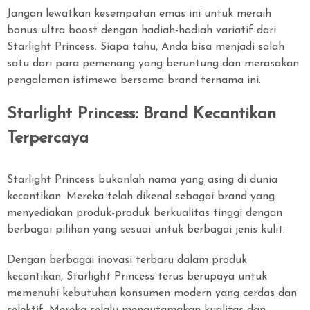
Jangan lewatkan kesempatan emas ini untuk meraih
bonus ultra boost dengan hadiah-hadiah variatif dari
Starlight Princess. Siapa tahu, Anda bisa menjadi salah
satu dari para pemenang yang beruntung dan merasakan
pengalaman istimewa bersama brand ternama ini.
Starlight Princess: Brand Kecantikan
Terpercaya
Starlight Princess bukanlah nama yang asing di dunia
kecantikan. Mereka telah dikenal sebagai brand yang
menyediakan produk-produk berkualitas tinggi dengan
berbagai pilihan yang sesuai untuk berbagai jenis kulit.
Dengan berbagai inovasi terbaru dalam produk
kecantikan, Starlight Princess terus berupaya untuk
memenuhi kebutuhan konsumen modern yang cerdas dan