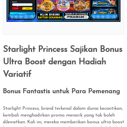
Show More
Starlight Princess Sajikan Bonus
Ultra Boost dengan Hadiah
Variatif
Bonus Fantastis untuk Para Pemenang
Starlight Princess, brand terkenal dalam dunia kecantikan,
kembali menghadirkan promo menarik yang tak boleh
dilewatkan. Kali ini, mereka memberikan bonus ultra boost