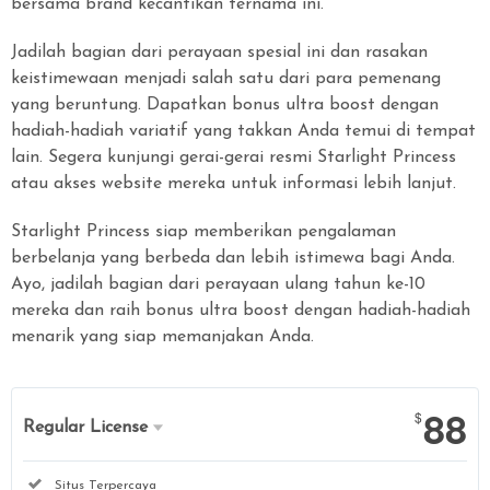
bersama brand kecantikan ternama ini.
Jadilah bagian dari perayaan spesial ini dan rasakan
keistimewaan menjadi salah satu dari para pemenang
yang beruntung. Dapatkan bonus ultra boost dengan
hadiah-hadiah variatif yang takkan Anda temui di tempat
lain. Segera kunjungi gerai-gerai resmi Starlight Princess
atau akses website mereka untuk informasi lebih lanjut.
Starlight Princess siap memberikan pengalaman
berbelanja yang berbeda dan lebih istimewa bagi Anda.
Ayo, jadilah bagian dari perayaan ulang tahun ke-10
mereka dan raih bonus ultra boost dengan hadiah-hadiah
menarik yang siap memanjakan Anda.
88
$
Regular License
Regular
Included:
Situs Terpercaya