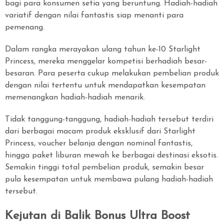
bagi para konsumen setia yang beruntung. Hadiah-hadiah
variatif dengan nilai fantastis siap menanti para
pemenang.
Dalam rangka merayakan ulang tahun ke-10 Starlight
Princess, mereka menggelar kompetisi berhadiah besar-
besaran. Para peserta cukup melakukan pembelian produk
dengan nilai tertentu untuk mendapatkan kesempatan
memenangkan hadiah-hadiah menarik.
Tidak tanggung-tanggung, hadiah-hadiah tersebut terdiri
dari berbagai macam produk eksklusif dari Starlight
Princess, voucher belanja dengan nominal fantastis,
hingga paket liburan mewah ke berbagai destinasi eksotis.
Semakin tinggi total pembelian produk, semakin besar
pula kesempatan untuk membawa pulang hadiah-hadiah
tersebut.
Kejutan di Balik Bonus Ultra Boost