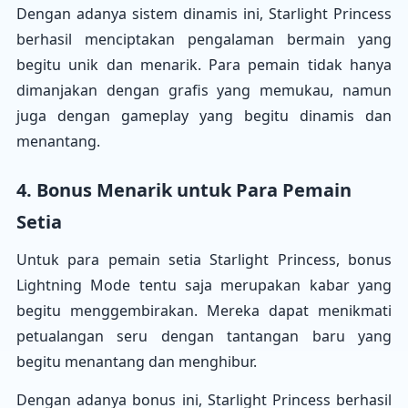
Dengan adanya sistem dinamis ini, Starlight Princess
berhasil menciptakan pengalaman bermain yang
begitu unik dan menarik. Para pemain tidak hanya
dimanjakan dengan grafis yang memukau, namun
juga dengan gameplay yang begitu dinamis dan
menantang.
4. Bonus Menarik untuk Para Pemain
Setia
Untuk para pemain setia Starlight Princess, bonus
Lightning Mode tentu saja merupakan kabar yang
begitu menggembirakan. Mereka dapat menikmati
petualangan seru dengan tantangan baru yang
begitu menantang dan menghibur.
Dengan adanya bonus ini, Starlight Princess berhasil