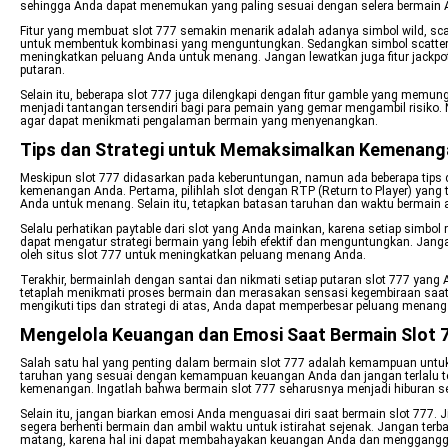
sehingga Anda dapat menemukan yang paling sesuai dengan selera bermain 
Fitur yang membuat slot 777 semakin menarik adalah adanya simbol wild, scatt
untuk membentuk kombinasi yang menguntungkan. Sedangkan simbol scatter 
meningkatkan peluang Anda untuk menang. Jangan lewatkan juga fitur jackpot
putaran.
Selain itu, beberapa slot 777 juga dilengkapi dengan fitur gamble yang mem
menjadi tantangan tersendiri bagi para pemain yang gemar mengambil risiko.
agar dapat menikmati pengalaman bermain yang menyenangkan.
Tips dan Strategi untuk Memaksimalkan Kemenanga
Meskipun slot 777 didasarkan pada keberuntungan, namun ada beberapa tip
kemenangan Anda. Pertama, pilihlah slot dengan RTP (Return to Player) yang 
Anda untuk menang. Selain itu, tetapkan batasan taruhan dan waktu bermain 
Selalu perhatikan paytable dari slot yang Anda mainkan, karena setiap simbo
dapat mengatur strategi bermain yang lebih efektif dan menguntungkan. Ja
oleh situs slot 777 untuk meningkatkan peluang menang Anda.
Terakhir, bermainlah dengan santai dan nikmati setiap putaran slot 777 yang
tetaplah menikmati proses bermain dan merasakan sensasi kegembiraan sa
mengikuti tips dan strategi di atas, Anda dapat memperbesar peluang men
Mengelola Keuangan dan Emosi Saat Bermain Slot 
Salah satu hal yang penting dalam bermain slot 777 adalah kemampuan untu
taruhan yang sesuai dengan kemampuan keuangan Anda dan jangan terlalu t
kemenangan. Ingatlah bahwa bermain slot 777 seharusnya menjadi hiburan 
Selain itu, jangan biarkan emosi Anda menguasai diri saat bermain slot 777. 
segera berhenti bermain dan ambil waktu untuk istirahat sejenak. Jangan t
matang, karena hal ini dapat membahayakan keuangan Anda dan menggang