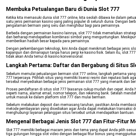
Membuka Petualangan Baru di Dunia Slot 777
Ketika kita memasuki dunia slot 777 online, kita seolah dibawa ke dalam pe
satu jenis permainan kasino yang paling populer di seluruh dunia. Dengan b
pengalaman bermain yang seru dan menghibur bagi para pemainnya.
Berbeda dengan permainan kasino lainnya, slot 777 tidak memerlukan strateg
dan berharap mendapatkan kombinasi simbol yang menguntungkan. Meskipun t
memberikan hadiah besar kepada para pemainnya.
Dengan perkembangan teknologi, kini Anda dapat menikmati berbagai jenis sl
kapanpun dan dimanapun tanpa harus pergi ke kasino fisik. Selain itu, slot 
tidak akan Anda temui di kasino konvensional.
Langkah Pertama: Daftar dan Bergabung di Situs Sl
Sebelum memulai petualangan bermain slot 777 online, langkah pertama yang
777 terpercaya. Pilihlah situs yang memiliki lisensi resmi dan reputasi baik
tersebut menyediakan berbagai jenis permainan slot 777 yang menarik dan ber
Proses pendaftaran di situs slot 777 biasanya cukup mudah dan cepat. Anda ha
seperti nama, alamat email, nomor telepon, dan rekening bank. Setelah men
untuk masuk ke dalam platform slot 777 dan mulai bermain.
Sebelum melakukan deposit dan memasang taruhan, pastikan Anda membaca sya
metode pembayaran yang disediakan agar Anda dapat melakukan transaksi de
menghubungi layanan pelanggan situs tersebut untuk mendapatkan bantuan.
Mengenal Berbagai Jenis Slot 777 dan Fitur-Fitur M
Slot 777 memiliki berbagai macam jenis dan tema yang dapat Anda pilih sesuai
tiga gulungan hingga slot video dengan berbagai fitur bonus yang menggiurkan. 