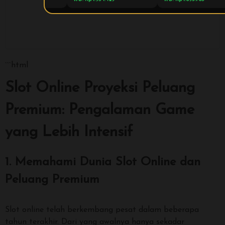
Show More
```html
Slot Online Proyeksi Peluang
Premium: Pengalaman Game
yang Lebih Intensif
1. Memahami Dunia Slot Online dan
Peluang Premium
Slot online telah berkembang pesat dalam beberapa
tahun terakhir. Dari yang awalnya hanya sekadar