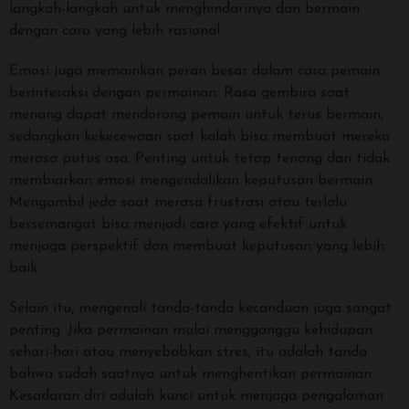
langkah-langkah untuk menghindarinya dan bermain
dengan cara yang lebih rasional.
Emosi juga memainkan peran besar dalam cara pemain
berinteraksi dengan permainan. Rasa gembira saat
menang dapat mendorong pemain untuk terus bermain,
sedangkan kekecewaan saat kalah bisa membuat mereka
merasa putus asa. Penting untuk tetap tenang dan tidak
membiarkan emosi mengendalikan keputusan bermain.
Mengambil jeda saat merasa frustrasi atau terlalu
bersemangat bisa menjadi cara yang efektif untuk
menjaga perspektif dan membuat keputusan yang lebih
baik.
Selain itu, mengenali tanda-tanda kecanduan juga sangat
penting. Jika permainan mulai mengganggu kehidupan
sehari-hari atau menyebabkan stres, itu adalah tanda
bahwa sudah saatnya untuk menghentikan permainan.
Kesadaran diri adalah kunci untuk menjaga pengalaman