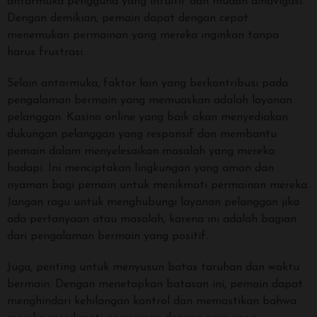
antarmuka pengguna yang intuitif dan mudah dinavigasi.
Dengan demikian, pemain dapat dengan cepat
menemukan permainan yang mereka inginkan tanpa
harus frustrasi.
Selain antarmuka, faktor lain yang berkontribusi pada
pengalaman bermain yang memuaskan adalah layanan
pelanggan. Kasino online yang baik akan menyediakan
dukungan pelanggan yang responsif dan membantu
pemain dalam menyelesaikan masalah yang mereka
hadapi. Ini menciptakan lingkungan yang aman dan
nyaman bagi pemain untuk menikmati permainan mereka.
Jangan ragu untuk menghubungi layanan pelanggan jika
ada pertanyaan atau masalah, karena ini adalah bagian
dari pengalaman bermain yang positif.
Juga, penting untuk menyusun batas taruhan dan waktu
bermain. Dengan menetapkan batasan ini, pemain dapat
menghindari kehilangan kontrol dan memastikan bahwa