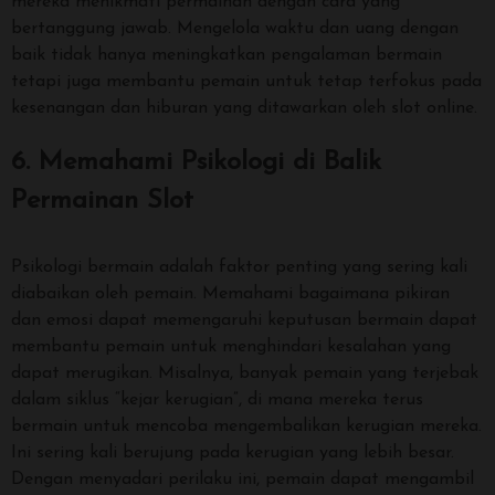
mereka menikmati permainan dengan cara yang
bertanggung jawab. Mengelola waktu dan uang dengan
baik tidak hanya meningkatkan pengalaman bermain
tetapi juga membantu pemain untuk tetap terfokus pada
kesenangan dan hiburan yang ditawarkan oleh slot online.
6. Memahami Psikologi di Balik
Permainan Slot
Psikologi bermain adalah faktor penting yang sering kali
diabaikan oleh pemain. Memahami bagaimana pikiran
dan emosi dapat memengaruhi keputusan bermain dapat
membantu pemain untuk menghindari kesalahan yang
dapat merugikan. Misalnya, banyak pemain yang terjebak
dalam siklus “kejar kerugian”, di mana mereka terus
bermain untuk mencoba mengembalikan kerugian mereka.
Ini sering kali berujung pada kerugian yang lebih besar.
Dengan menyadari perilaku ini, pemain dapat mengambil