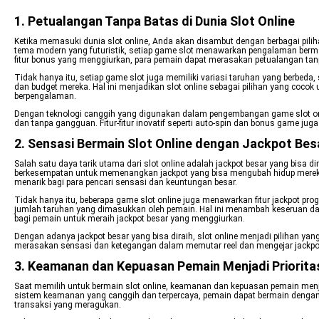
1. Petualangan Tanpa Batas di Dunia Slot Online
Ketika memasuki dunia slot online, Anda akan disambut dengan berbagai pil
tema modern yang futuristik, setiap game slot menawarkan pengalaman berma
fitur bonus yang menggiurkan, para pemain dapat merasakan petualangan tanpa
Tidak hanya itu, setiap game slot juga memiliki variasi taruhan yang berbed
dan budget mereka. Hal ini menjadikan slot online sebagai pilihan yang coc
berpengalaman.
Dengan teknologi canggih yang digunakan dalam pengembangan game slot on
dan tanpa gangguan. Fitur-fitur inovatif seperti auto-spin dan bonus game j
2. Sensasi Bermain Slot Online dengan Jackpot Bes
Salah satu daya tarik utama dari slot online adalah jackpot besar yang bisa di
berkesempatan untuk memenangkan jackpot yang bisa mengubah hidup mereka se
menarik bagi para pencari sensasi dan keuntungan besar.
Tidak hanya itu, beberapa game slot online juga menawarkan fitur jackpot pro
jumlah taruhan yang dimasukkan oleh pemain. Hal ini menambah keseruan dan
bagi pemain untuk meraih jackpot besar yang menggiurkan.
Dengan adanya jackpot besar yang bisa diraih, slot online menjadi pilihan yan
merasakan sensasi dan ketegangan dalam memutar reel dan mengejar jackpot
3. Keamanan dan Kepuasan Pemain Menjadi Priorit
Saat memilih untuk bermain slot online, keamanan dan kepuasan pemain menjad
sistem keamanan yang canggih dan terpercaya, pemain dapat bermain dengan 
transaksi yang meragukan.