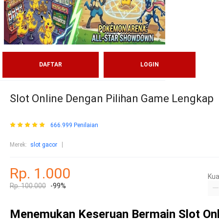
DAFTAR
LOGIN
Slot Online Dengan Pilihan Game Lengkap
666.999 Penilaian
Merek:
slot gacor
Rp. 1.000
Kua
Rp. 100.000
-99%
Menemukan Keseruan Bermain Slot Onl