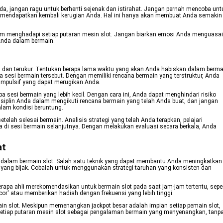
a, jangan ragu untuk berhenti sejenak dan istirahat. Jangan pernah mencoba unt
 mendapatkan kembali kerugian Anda. Hal ini hanya akan membuat Anda semakin
lam menghadapi setiap putaran mesin slot. Jangan biarkan emosi Anda menguasai
 Anda dalam bermain.
as dan terukur. Tentukan berapa lama waktu yang akan Anda habiskan dalam berma
 sesi bermain tersebut. Dengan memiliki rencana bermain yang terstruktur, Anda
 impulsif yang dapat merugikan Anda.
 sesi bermain yang lebih kecil. Dengan cara ini, Anda dapat menghindari risiko
siplin Anda dalam mengikuti rencana bermain yang telah Anda buat, dan jangan
lam kondisi beruntung.
etelah selesai bermain. Analisis strategi yang telah Anda terapkan, pelajari
 di sesi bermain selanjutnya. Dengan melakukan evaluasi secara berkala, Anda
at
t dalam bermain slot. Salah satu teknik yang dapat membantu Anda meningkatkan
ng bijak. Cobalah untuk menggunakan strategi taruhan yang konsisten dan
eberapa ahli merekomendasikan untuk bermain slot pada saat jam-jam tertentu, seper
acor' atau memberikan hadiah dengan frekuensi yang lebih tinggi.
rmain slot. Meskipun memenangkan jackpot besar adalah impian setiap pemain slot,
 setiap putaran mesin slot sebagai pengalaman bermain yang menyenangkan, tanp