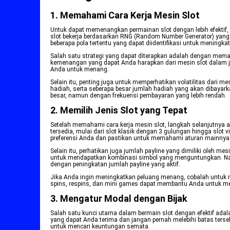
1. Memahami Cara Kerja Mesin Slot
Untuk dapat memenangkan permainan slot dengan lebih efektif, 
slot bekerja berdasarkan RNG (Random Number Generator) yang
beberapa pola tertentu yang dapat diidentifikasi untuk meningk
Salah satu strategi yang dapat diterapkan adalah dengan memah
kemenangan yang dapat Anda harapkan dari mesin slot dalam ja
Anda untuk menang.
Selain itu, penting juga untuk memperhatikan volatilitas dari m
hadiah, serta seberapa besar jumlah hadiah yang akan dibayark
besar, namun dengan frekuensi pembayaran yang lebih rendah.
2. Memilih Jenis Slot yang Tepat
Setelah memahami cara kerja mesin slot, langkah selanjutnya ad
tersedia, mulai dari slot klasik dengan 3 gulungan hingga slot v
preferensi Anda dan pastikan untuk memahami aturan mainnya 
Selain itu, perhatikan juga jumlah payline yang dimiliki oleh me
untuk mendapatkan kombinasi simbol yang menguntungkan. Nam
dengan peningkatan jumlah payline yang aktif.
Jika Anda ingin meningkatkan peluang menang, cobalah untuk me
spins, respins, dan mini games dapat membantu Anda untuk m
3. Mengatur Modal dengan Bijak
Salah satu kunci utama dalam bermain slot dengan efektif ad
yang dapat Anda terima dan jangan pernah melebihi batas terse
untuk mencari keuntungan semata.