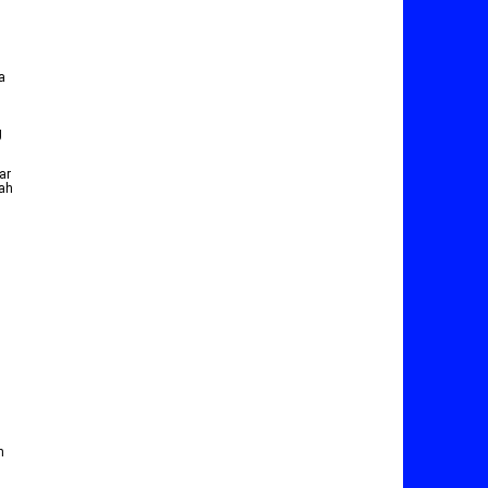
a
g
ar
lah
n