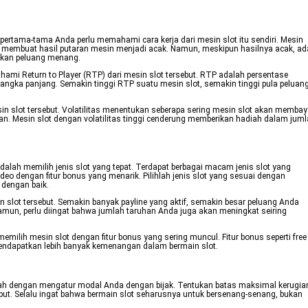
pertama-tama Anda perlu memahami cara kerja dari mesin slot itu sendiri. Mesin
 membuat hasil putaran mesin menjadi acak. Namun, meskipun hasilnya acak, ad
atkan peluang menang.
ami Return to Player (RTP) dari mesin slot tersebut. RTP adalah persentase
ngka panjang. Semakin tinggi RTP suatu mesin slot, semakin tinggi pula peluan
esin slot tersebut. Volatilitas menentukan seberapa sering mesin slot akan membay
an. Mesin slot dengan volatilitas tinggi cenderung memberikan hadiah dalam jum
alah memilih jenis slot yang tepat. Terdapat berbagai macam jenis slot yang
ideo dengan fitur bonus yang menarik. Pilihlah jenis slot yang sesuai dengan
dengan baik.
sin slot tersebut. Semakin banyak payline yang aktif, semakin besar peluang Anda
un, perlu diingat bahwa jumlah taruhan Anda juga akan meningkat seiring
milih mesin slot dengan fitur bonus yang sering muncul. Fitur bonus seperti free
endapatkan lebih banyak kemenangan dalam bermain slot.
alah dengan mengatur modal Anda dengan bijak. Tentukan batas maksimal kerugia
but. Selalu ingat bahwa bermain slot seharusnya untuk bersenang-senang, bukan