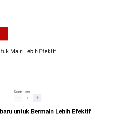
ntuk Main Lebih Efektif
Kuantitas
rbaru untuk Bermain Lebih Efektif