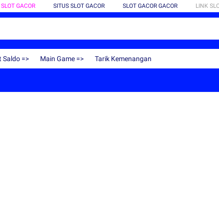
SLOT GACOR
SITUS SLOT GACOR
SLOT GACOR GACOR
LINK SL
t Saldo =>
Main Game =>
Tarik Kemenangan