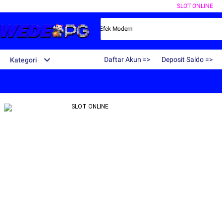
SLOT ONLINE
i Bonus Treasure Multiplier Dengan Efek Modern
Daftar Akun =>
Deposit Saldo =>
Kategori