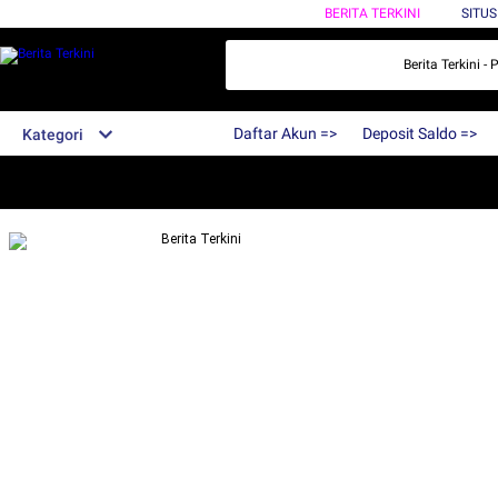
BERITA TERKINI
SITUS
Berita Terkini - 
Daftar Akun =>
Deposit Saldo =>
Kategori