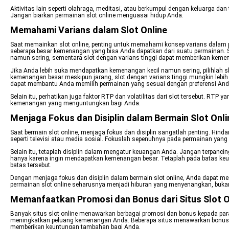
Aktivitas lain seperti olahraga, meditasi, atau berkumpul dengan keluarga d
Jangan biarkan permainan slot online menguasai hidup Anda.
Memahami Varians dalam Slot Online
Saat memainkan slot online, penting untuk memahami konsep varians dalam 
seberapa besar kemenangan yang bisa Anda dapatkan dari suatu permainan. 
namun sering, sementara slot dengan varians tinggi dapat memberikan keme
Jika Anda lebih suka mendapatkan kemenangan kecil namun sering, pilihlah slo
kemenangan besar meskipun jarang, slot dengan varians tinggi mungkin lebih
dapat membantu Anda memilih permainan yang sesuai dengan preferensi And
Selain itu, perhatikan juga faktor RTP dan volatilitas dari slot tersebut. RTP
kemenangan yang menguntungkan bagi Anda.
Menjaga Fokus dan Disiplin dalam Bermain Slot Onli
Saat bermain slot online, menjaga fokus dan disiplin sangatlah penting. H
seperti televisi atau media sosial. Fokuslah sepenuhnya pada permainan y
Selain itu, tetaplah disiplin dalam mengatur keuangan Anda. Jangan terpan
hanya karena ingin mendapatkan kemenangan besar. Tetaplah pada batas ke
batas tersebut.
Dengan menjaga fokus dan disiplin dalam bermain slot online, Anda dapat me
permainan slot online seharusnya menjadi hiburan yang menyenangkan, buka
Memanfaatkan Promosi dan Bonus dari Situs Slot O
Banyak situs slot online menawarkan berbagai promosi dan bonus kepada pa
meningkatkan peluang kemenangan Anda. Beberapa situs menawarkan bonus dep
memberikan keuntungan tambahan bagi Anda.