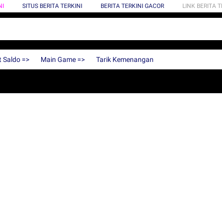
NI
SITUS BERITA TERKINI
BERITA TERKINI GACOR
LINK BERITA T
t Saldo =>
Main Game =>
Tarik Kemenangan