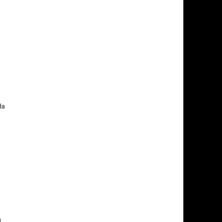
da
m
g