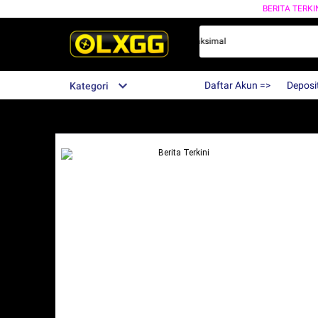
BERITA TERKI
 Online Dengan Toto Online Terbaru Untuk Hasil Maksimal
Daftar Akun =>
Deposi
Kategori