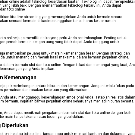
udian online adalah teknologi kecerdasan buatan. Teknologi ini dapat memprediksi
ng lebih baik. Dengan memanfaatkan teknologi terbaru ini, Anda dapat
an toto online.
hadirkan fitur live streaming yang memungkinkan Anda untuk bermain secara
asakan sensasi bermain di kasino sungguhan tanpa harus keluar rumah.
toto online juga memiliki risiko yang perlu Anda pertimbangkan. Penting untuk
gan pernah bermain dengan uang yang tidak dapat Anda tanggung untuk
e juga memberikan peluang untuk meraih kemenangan besar. Dengan strategi dan
 untuk menang dan meraih hasil maksimal dalam bermain perjudian online.
ar dalam bermain slot dan toto online. Dengan tekad dan semangat yang kuat, An
h kemenangan yang Anda impikan.
an Kemenangan
 menjaga keseimbangan antara hiburan dan kemenangan. Jangan terlalu fokus pada
es permainan dan rasakan keseruan yang ditawarkan.
i Anda atau mengganggu keseimbangan emosional Anda. Tetaplah realistis dala
m bermain. Ingatlah bahwa perjudian online seharusnya menjadi hiburan semata,
 Anda dapat menikmati pengalaman bermain slot dan toto online dengan lebih
ermain tanpa tekanan atau beban yang berlebihan.
 Diperlukan
t online atau toto online, jangan ragu untuk mencari bantuan dan dukungan yan