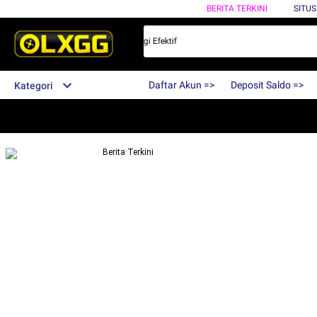
BERITA TERKINI
SITUS
line Dan Slot88 Optimal Dengan Strategi Efektif
Daftar Akun =>
Deposit Saldo =>
Kategori