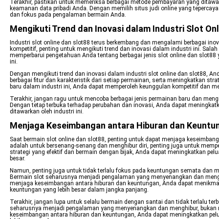
Terakhir, pastikan untuk memeriksa berbagai metode pembayaran yang ditawarkan
keamanan data pribadi Anda. Dengan memilih situs judi online yang tepercay
dan fokus pada pengalaman bermain Anda.
Mengikuti Trend dan Inovasi dalam Industri Slot On
Industri slot online dan slot88 terus berkembang dan mengalami berbagai ino
kompetitif, penting untuk mengikuti trend dan inovasi dalam industri ini. Sal
memperbarui pengetahuan Anda tentang berbagai jenis slot online dan slot88 
ini.
Dengan mengikuti trend dan inovasi dalam industri slot online dan slot88,
berbagai fitur dan karakteristik dari setiap permainan, serta meningkatkan st
baru dalam industri ini, Anda dapat memperoleh keunggulan kompetitif dan
Terakhir, jangan ragu untuk mencoba berbagai jenis permainan baru dan mengik
Dengan tetap terbuka terhadap perubahan dan inovasi, Anda dapat meningkat
ditawarkan oleh industri ini.
Menjaga Keseimbangan antara Hiburan dan Keuntung
Saat bermain slot online dan slot88, penting untuk dapat menjaga keseimba
adalah untuk bersenang-senang dan menghibur diri, penting juga untuk mempe
strategi yang efektif dan bermain dengan bijak, Anda dapat meningkatkan 
besar.
Namun, penting juga untuk tidak terlalu fokus pada keuntungan semata dan me
Bermain slot seharusnya menjadi pengalaman yang menyenangkan dan mengh
menjaga keseimbangan antara hiburan dan keuntungan, Anda dapat menikmat
keuntungan yang lebih besar dalam jangka panjang.
Terakhir, jangan lupa untuk selalu bermain dengan santai dan tidak terlalu t
seharusnya menjadi pengalaman yang menyenangkan dan menghibur, bukan 
keseimbangan antara hiburan dan keuntungan, Anda dapat meningkatkan p