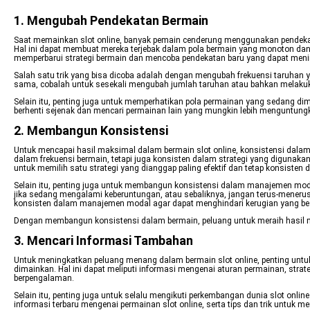
1. Mengubah Pendekatan Bermain
Saat memainkan slot online, banyak pemain cenderung menggunakan pendekata
Hal ini dapat membuat mereka terjebak dalam pola bermain yang monoton dan ku
memperbarui strategi bermain dan mencoba pendekatan baru yang dapat men
Salah satu trik yang bisa dicoba adalah dengan mengubah frekuensi taruhan 
sama, cobalah untuk sesekali mengubah jumlah taruhan atau bahkan melak
Selain itu, penting juga untuk memperhatikan pola permainan yang sedang di
berhenti sejenak dan mencari permainan lain yang mungkin lebih menguntung
2. Membangun Konsistensi
Untuk mencapai hasil maksimal dalam bermain slot online, konsistensi dalam b
dalam frekuensi bermain, tetapi juga konsisten dalam strategi yang digunakan.
untuk memilih satu strategi yang dianggap paling efektif dan tetap konsist
Selain itu, penting juga untuk membangun konsistensi dalam manajemen mo
jika sedang mengalami keberuntungan, atau sebaliknya, jangan terus-mener
konsisten dalam manajemen modal agar dapat menghindari kerugian yang be
Dengan membangun konsistensi dalam bermain, peluang untuk meraih hasil 
3. Mencari Informasi Tambahan
Untuk meningkatkan peluang menang dalam bermain slot online, penting untu
dimainkan. Hal ini dapat meliputi informasi mengenai aturan permainan, strateg
berpengalaman.
Selain itu, penting juga untuk selalu mengikuti perkembangan dunia slot onlin
informasi terbaru mengenai permainan slot online, serta tips dan trik untuk 