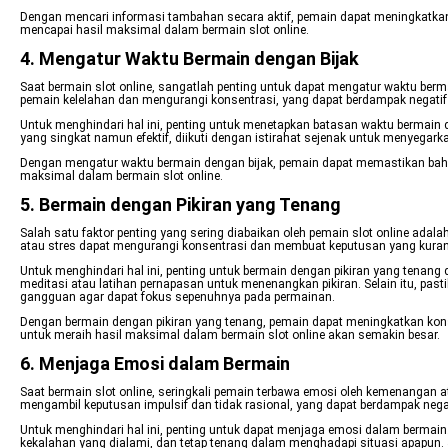
Dengan mencari informasi tambahan secara aktif, pemain dapat meningkatka
mencapai hasil maksimal dalam bermain slot online.
4. Mengatur Waktu Bermain dengan Bijak
Saat bermain slot online, sangatlah penting untuk dapat mengatur waktu berm
pemain kelelahan dan mengurangi konsentrasi, yang dapat berdampak negatif
Untuk menghindari hal ini, penting untuk menetapkan batasan waktu bermain d
yang singkat namun efektif, diikuti dengan istirahat sejenak untuk menyegark
Dengan mengatur waktu bermain dengan bijak, pemain dapat memastikan bahw
maksimal dalam bermain slot online.
5. Bermain dengan Pikiran yang Tenang
Salah satu faktor penting yang sering diabaikan oleh pemain slot online adal
atau stres dapat mengurangi konsentrasi dan membuat keputusan yang kurang
Untuk menghindari hal ini, penting untuk bermain dengan pikiran yang tenang
meditasi atau latihan pernapasan untuk menenangkan pikiran. Selain itu, pa
gangguan agar dapat fokus sepenuhnya pada permainan.
Dengan bermain dengan pikiran yang tenang, pemain dapat meningkatkan kons
untuk meraih hasil maksimal dalam bermain slot online akan semakin besar.
6. Menjaga Emosi dalam Bermain
Saat bermain slot online, seringkali pemain terbawa emosi oleh kemenangan 
mengambil keputusan impulsif dan tidak rasional, yang dapat berdampak nega
Untuk menghindari hal ini, penting untuk dapat menjaga emosi dalam bermain.
kekalahan yang dialami, dan tetap tenang dalam menghadapi situasi apapun. 