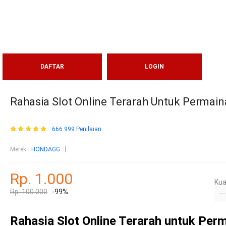
DAFTAR
LOGIN
Rahasia Slot Online Terarah Untuk Permaina
666.999 Penilaian
Merek:
HONDAGG
Rp. 1.000
Kua
Rp. 100.000
-99%
Rahasia Slot Online Terarah untuk Perm