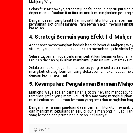
Mahjong Ways.
Selain fitur Megaways, terdapat juga fitur bonus seperti putar
dapat memanfaatkan fitur-fitur ini untuk meningkatkan pelua
Dengan desain yang kreatif dan inovatif, fitur-fitur dalam pe
permainan slot online lainnya. Para pemain akan merasa terhib
keseruan.
4. Strategi Bermain yang Efektif di Mahjo
Agar dapat memenangkan hadiah-hadiah besar di Mahjong Ways,
strategi yang dapat digunakan adalah memahami pola simbol y
Selain itu, pemain juga perlu memperhatikan besarnya taruhan 
taruhan dengan bijak akan membantu pemain untuk memaksim
Selalu perhatikan juga fitur-fitur bonus yang tersedia dan m
mengikuti strategi bermain yang efektif, pemain akan dapat m
dengan lebih maksimal.
5. Kesimpulan: Pengalaman Bermain Mahj
Mahjong Ways adalah permainan slot online yang menggabungk
tampilan grafis yang memukau, efek suara yang menghidupkan s
memberikan pengalaman bermain yang seru dan menghibur bagi
Dengan memahami panduan dasar bermain, fitur-fitur menarik, d
dan menikmati petualangan seru di dunia mahjong ini. Jadi, 
yang berbeda dari permainan slot online lainnya!
@ Seo 171