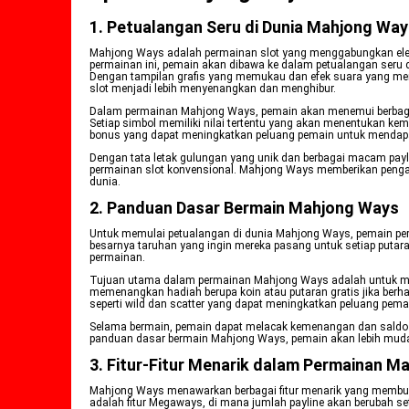
1. Petualangan Seru di Dunia Mahjong Wa
Mahjong Ways adalah permainan slot yang menggabungkan eleme
permainan ini, pemain akan dibawa ke dalam petualangan seru
Dengan tampilan grafis yang memukau dan efek suara yang 
slot menjadi lebih menyenangkan dan menghibur.
Dalam permainan Mahjong Ways, pemain akan menemui berbagai s
Setiap simbol memiliki nilai tertentu yang akan menentukan keme
bonus yang dapat meningkatkan peluang pemain untuk mendapa
Dengan tata letak gulungan yang unik dan berbagai macam payl
permainan slot konvensional. Mahjong Ways memberikan pengala
dunia.
2. Panduan Dasar Bermain Mahjong Ways
Untuk memulai petualangan di dunia Mahjong Ways, pemain p
besarnya taruhan yang ingin mereka pasang untuk setiap putar
permainan.
Tujuan utama dalam permainan Mahjong Ways adalah untuk m
memenangkan hadiah berupa koin atau putaran gratis jika berhas
seperti wild dan scatter yang dapat meningkatkan peluang pem
Selama bermain, pemain dapat melacak kemenangan dan saldo 
panduan dasar bermain Mahjong Ways, pemain akan lebih mudah
3. Fitur-Fitur Menarik dalam Permainan M
Mahjong Ways menawarkan berbagai fitur menarik yang membuat 
adalah fitur Megaways, di mana jumlah payline akan berubah s