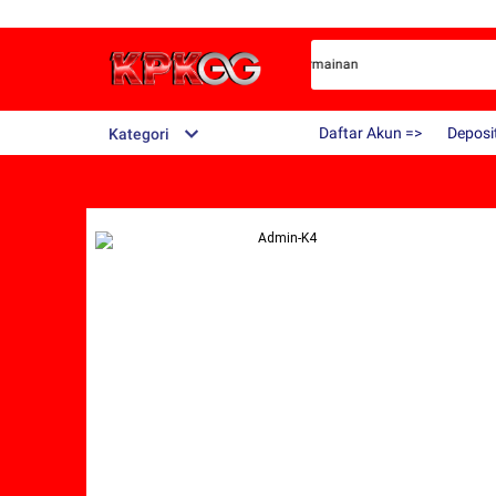
 Itu Mahjong Ways Panduan Dasar Dan Fitur Permainan
Daftar Akun =>
Deposi
Kategori