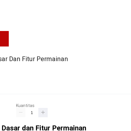
ar Dan Fitur Permainan
Kuantitas
 Dasar dan Fitur Permainan