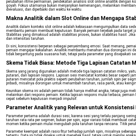
perubahan ritme permainan, pendekatan analisis slot online analitik dengan ko
goyah. Fokus utamanya bukan menjanjikan kemenangan, melainkan membangun 
dievaluasi, dan diperbaiki dari waktu ke waktu.
Makna Analitik dalam Slot Online dan Mengapa Stab
Analitik dalam konteks slot online adalah kebiasaan mengumpulkan data sede
membantu pemain membuat keputusan. Banyak pemain terjebak pada target jang
Stabilitas yang dimaksud adalah stabilitas proses, bukan stabilitas hasil. Ji
dan intensitas taruhan.
Di sini, konsistensi berperan sebagai penyeimbang emosi. Saat menang, pema
pemain mengejar kekalahan. Analitik membantu menahan dua dorongan ini de
tidak bergantung pada suasana hati, tetapi pada parameter yang disepakati sen
Skema Tidak Biasa: Metode Tiga Lapisan Catatan M
Skema yang jarang digunakan adalah metode tiga lapisan catatan mikro, yaitu
putaran, dan lapisan respons. Lapisan sesi mencatat konteks besar seperti j
putaran mencatat pola praktis seperti perubahan taruhan, jumlah spin per seg
pribadi, misalnya dorongan untuk menambah taruhan, rasa panik, atau keing
Keunikan skema ini adalah pemain tidak hanya melihat angka, tetapi juga mel
melainkan dari respons pemain. Ketika lapisan respons mulai terbaca, pemain
cepat sebelum keputusan menjadi impulsif.
Parameter Analitik yang Relevan untuk Konsistensi 
Parameter pertama adalah durasi sesi, karena sesi yang terlalu panjang ser
taruhan rata rata per segmen, bukan per spin, agar variasi tidak membuat cata
momen ketika pemain mulai mengubah pola taruhan tanpa rencana. Titik peruba
Parameter keempat adalah rasio fitur terhadap jumlah spin, misalnya seberap
tertentu. Data ini tidak dipakai untuk menebak hasil, tetapi untuk menilai a