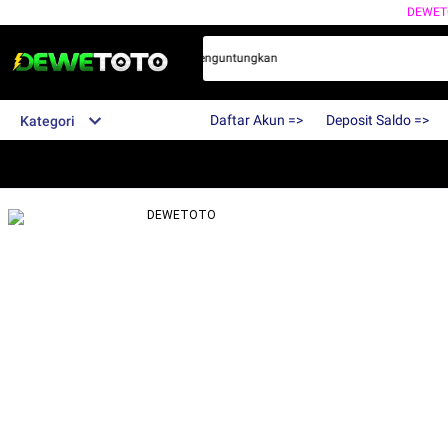
DEWET
rbaik Dengan Bonus Terbesar Dan Menguntungkan
Daftar Akun =>
Deposit Saldo =>
Kategori