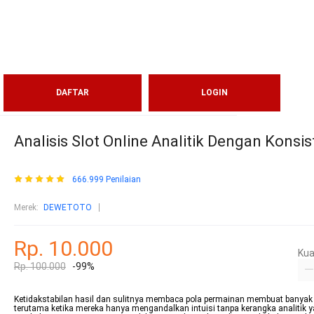
DAFTAR
LOGIN
Analisis Slot Online Analitik Dengan Konsist
666.999 Penilaian
Merek:
DEWETOTO
Rp. 10.000
Kua
Rp. 100.000
-99%
Ketidakstabilan hasil dan sulitnya membaca pola permainan membuat banyak 
terutama ketika mereka hanya mengandalkan intuisi tanpa kerangka analitik yang